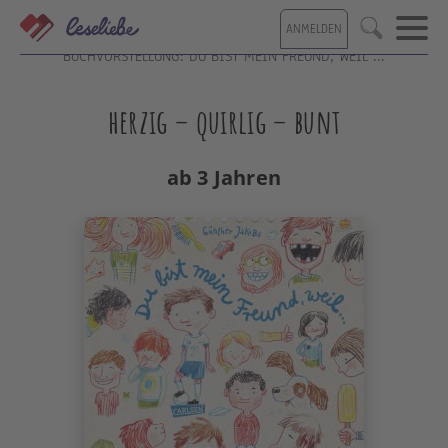
Direkt
ANMELDEN
zum
Suche
Inhalt
BUCHVORSTELLUNG: DU BIST MEIN FREUND, WEIL ...
herzig – quirlig – bunt
ab 3 Jahren