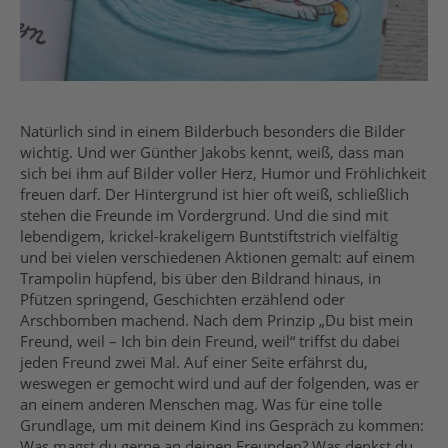
Natürlich sind in einem Bilderbuch besonders die Bilder
wichtig. Und wer Günther Jakobs kennt, weiß, dass man
sich bei ihm auf Bilder voller Herz, Humor und Fröhlichkeit
freuen darf. Der Hintergrund ist hier oft weiß, schließlich
stehen die Freunde im Vordergrund. Und die sind mit
lebendigem, krickel-krakeligem Buntstiftstrich vielfältig
und bei vielen verschiedenen Aktionen gemalt: auf einem
Trampolin hüpfend, bis über den Bildrand hinaus, in
Pfützen springend, Geschichten erzählend oder
Arschbomben machend. Nach dem Prinzip „Du bist mein
Freund, weil – Ich bin dein Freund, weil“ triffst du dabei
jeden Freund zwei Mal. Auf einer Seite erfährst du,
weswegen er gemocht wird und auf der folgenden, was er
an einem anderen Menschen mag. Was für eine tolle
Grundlage, um mit deinem Kind ins Gespräch zu kommen:
Was magst du gerne an deinen Freunden? Was denkst du,