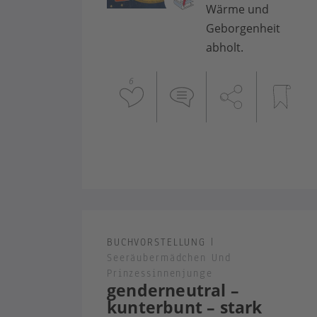
Wärme und
Geborgenheit
abholt.
6
BUCHVORSTELLUNG
|
Seeräubermädchen Und
Prinzessinnenjunge
genderneutral –
kunterbunt – stark