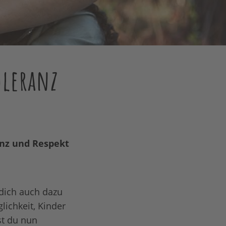
oleranz
anz und Respekt
 dich auch dazu
ichkeit, Kinder
st du nun