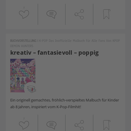
1
BUCHVORSTELLUNG
|
K-POP Das Inoffizielle Malbuch Für Alle Fans Von KPOP
DEMON HUNTERS
kreativ – fantasievoll – poppig
Ein originell gemachtes, fröhlich-verspieltes Malbuch für Kinder
ab 8 Jahren, inspiriert vom K-Pop-Filmhit!
1