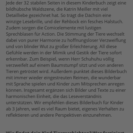
Jede der 32 stabilen Seiten in diesem Kinderbuch zeigt eine
bildhübsche Waldszene, die Katrin Meiller mit viel
Detailliebe gezeichnet hat. So trägt die Dächsin eine
winzige Lesebrille, und der Rehbock ein fesches Halstuch.
Zudem sorgen die Comicelemente mit lustigen
Sprechblasen für Action. Die Stimmung der Tiere wechselt
dabei von purer Harmonie zu hoffnungsloser Verzweiflung
und von blinder Wut zu großer Erleichterung. All diese
Gefühle werden in der Mimik und Gestik der Tiere sofort
erkennbar. Zum Beispiel, wenn Herr Schuhuhu völlig
verzweifelt auf einem Baumstumpf sitzt und von anderen
Tieren getröstet wird. Außerdem punktet dieses Bilderbuch
mit immer wieder eingestreuten Reimen, die wunderbar
mit Sprache spielen und Kinder zum Mitsprechen anregen
können. Insgesamt ergänzen sich Bilder und Texte zu einer
harmonischen Einheit, die das Leseverständnis
unterstützen. Wir empfehlen dieses Bilderbuch für Kinder
ab 3 Jahren, weil es viel Raum bietet, eigenes Verhalten zu
reflektieren und andere Perspektiven einzunehmen.
Wie findet dein Kind Tiergeschichten? Was fasziniert