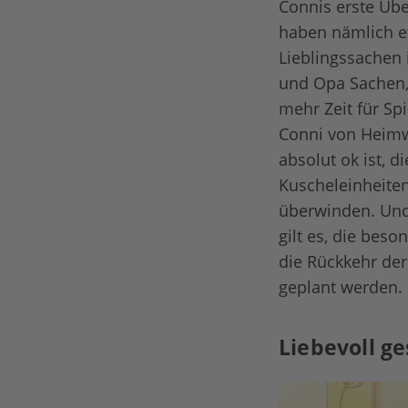
Connis erste Üb
haben nämlich et
Lieblingssachen 
und Opa Sachen, 
mehr Zeit für Sp
Conni von Heimwe
absolut ok ist, 
Kuscheleinheite
überwinden. Und 
gilt es, die bes
die Rückkehr de
geplant werden.
Liebevoll ge