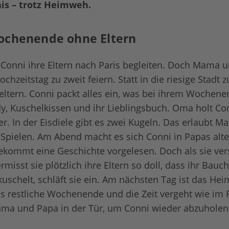
nis – trotz Heimweh.
ochenende ohne Eltern
e Conni ihre Eltern nach Paris begleiten. Doch Mama 
hzeitstag zu zweit feiern. Statt in die riesige Stadt z
eltern. Conni packt alles ein, was bei ihrem Wochene
dy, Kuschelkissen und ihr Lieblingsbuch. Oma holt C
r. In der Eisdiele gibt es zwei Kugeln. Das erlaubt 
m Spielen. Am Abend macht es sich Conni in Papas a
ekommt eine Geschichte vorgelesen. Doch als sie ver
rmisst sie plötzlich ihre Eltern so doll, dass ihr Bauch 
kuschelt, schläft sie ein. Am nächsten Tag ist das H
s restliche Wochenende und die Zeit vergeht wie im Fl
ma und Papa in der Tür, um Conni wieder abzuholen