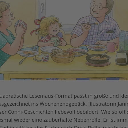
quadratische Lesemaus-Format passt in große und kl
usgezeichnet ins Wochenendgepäck. Illustratorin Jani
ser Conni-Geschichten liebevoll bebildert. Wie so oft 
smal wieder eine zauberhafte Nebenrolle. Er ist im
Teddy hilft bei der Suche nach Opas Brille, nascht bei