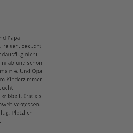
und Papa
u reisen, besucht
ndausflug nicht
onni ab und schon
Mama nie. Und Opa
ltem Kinderzimmer
sucht
kribbelt. Erst als
eimweh vergessen.
ug. Plötzlich
.