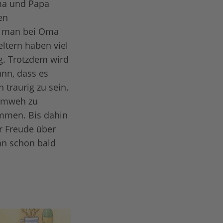
ma und Papa
en
rf man bei Oma
ltern haben viel
ag. Trotzdem wird
ann, dass es
 traurig zu sein.
eimweh zu
ommen. Bis dahin
er Freude über
nn schon bald