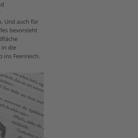
nd
r
. Und auch für
pfes bevorsteht
dfläche
in die
 ins Feenreich.