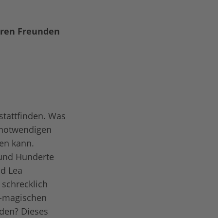
hren Freunden
 stattfinden. Was
e notwendigen
en kann.
 und Hunderte
nd Lea
 schrecklich
ht-magischen
nden? Dieses