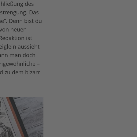
schließung des
nstrengung. Das
he“. Denn bist du
, von neuen
Redaktion ist
iglein aussieht
 kann man doch
 ungewöhnliche –
d zu dem bizarr