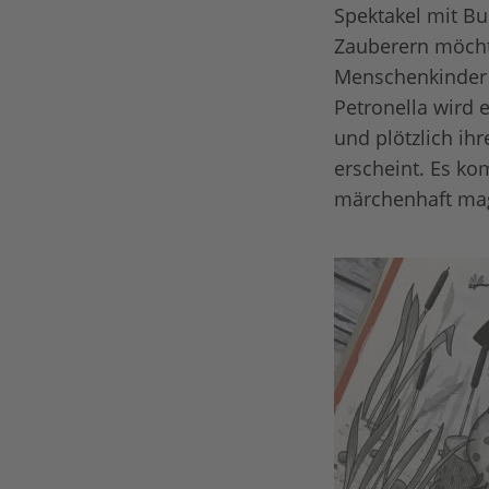
Spektakel mit B
Zauberern möchte
Menschenkinder 
Petronella wird 
und plötzlich ih
erscheint. Es ko
märchenhaft mag