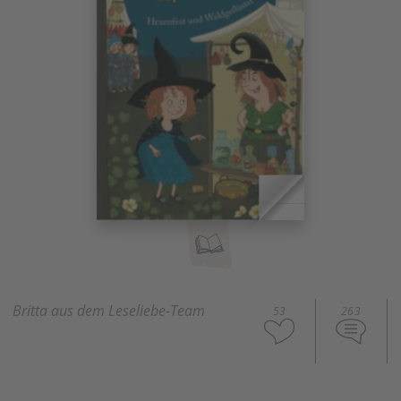
Britta aus dem Leseliebe-Team
53
263