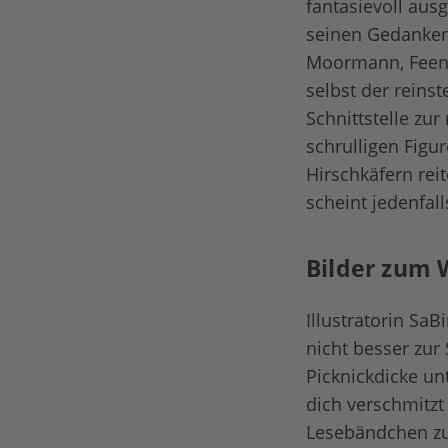
fantasievoll aus
seinen Gedanken 
Moormann, Feen 
selbst der reins
Schnittstelle zu
schrulligen Figu
Hirschkäfern rei
scheint jedenfal
Bilder zum 
Illustratorin Sa
nicht besser zur
Picknickdicke un
dich verschmitzt
Lesebändchen zu