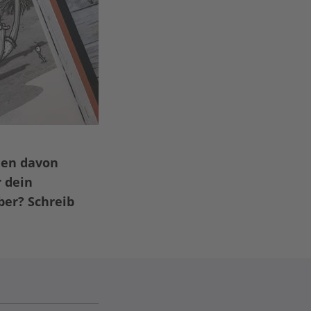
hen davon
 dein
ber? Schreib