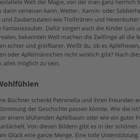
gestaltete Welt der Magie, von der man ganz herrlich
darin verreisen kann. Wetter-, Kamin- oder Sabberhe
und Zauberzutaten wie Trolltränen und Hexenbutter –
te Fantasiezauber. Dafür sorgen auch die Kinder Luis 
r realen, bekannten Welt machen die Zwillinge all die
ren echter und greifbarer. Weißt du, ob es Apfelhexen,
ten oder Apfelmännchen nicht wirklich gibt? Nach di
ls alles möglich zu sein.
Wohlfühlen
Bine Büchner schenkt Petronella und ihren Freunden ei
 Stimmung der Geschichte passen könnte. Wie die ist
ter einem blühenden Apfelbaum oder wie ein guter F
 anlächelt. Von diesen Bildern gibt es in der schönen
m Glück eine ganze Menge. Eine tolle Unterstützung 