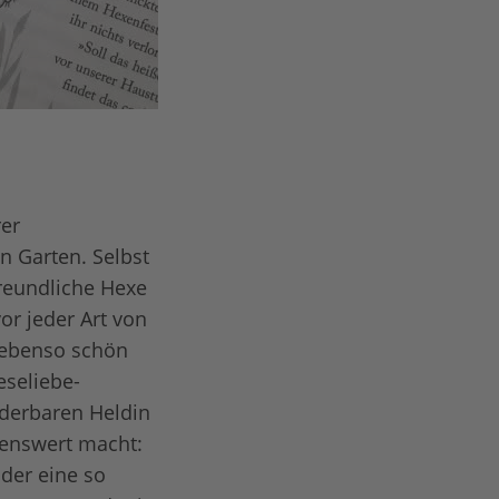
rer
n Garten. Selbst
freundliche Hexe
or jeder Art von
t ebenso schön
eseliebe-
derbaren Heldin
senswert macht:
Oder eine so