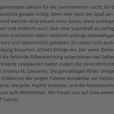
spannenden Lektüre für die Sommerferien sucht, für
schichte gerade richtig. Denn hier steht der Spaß am
 Und welches Kind träumt nicht davon, diese außerg
en und vielleicht auch über eine Superkraft zu verfü
iten erscheinen dabei vielleicht anfangs überwältige
 kurz und übersichtlich gehalten. So stellen sich auch
bung brauchen, schnell Erfolge ein. Der weite Zeilen
d die fehlende Silbentrennung unterstützen das Selber
swerte Lesepausen bieten zudem die comicähnlich
on Simona M. Ceccarelli. Die ganzseitigen Bilder brin
n Erlebnisse der jungen Talente wunderbar zur Geltun
nte, die jedes Kapitel einleiten, und die fantasievoll
ust aufs Weiterlesen. Wir freuen uns auf viele weite
f Talents.