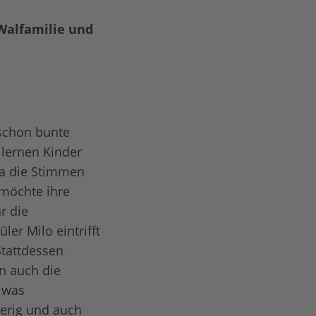
 Walfamilie und
 schon bunte
 lernen Kinder
lva die Stimmen
 möchte ihre
r die
er Milo eintrifft
Stattdessen
en auch die
 was
ierig und auch