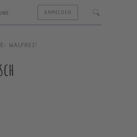
ANMELDEN
UNS
Suche
E: WALFREI!
sch