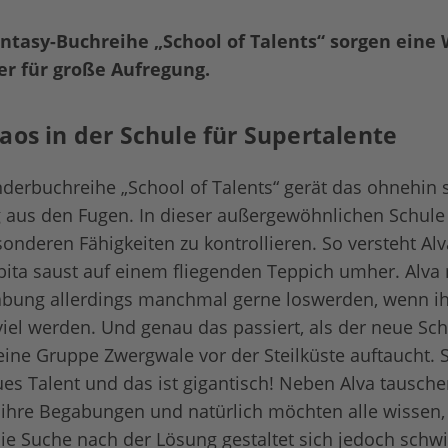
antasy-Buchreihe „School of Talents“ sorgen eine
er für große Aufregung.
aos in der Schule für Supertalente
nderbuchreihe „School of Talents“ gerät das ohnehin
g aus den Fugen. In dieser außergewöhnlichen Schule
sonderen Fähigkeiten zu kontrollieren. So versteht A
bita saust auf einem fliegenden Teppich umher. Alva
abung allerdings manchmal gerne loswerden, wenn ih
iel werden. Und genau das passiert, als der neue Schül
 eine Gruppe Zwergwale vor der Steilküste auftaucht. 
eues Talent und das ist gigantisch! Neben Alva tausch
 ihre Begabungen und natürlich möchten alle wissen,
Die Suche nach der Lösung gestaltet sich jedoch schw