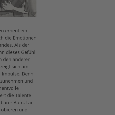
en erneut ein
ch die Emotionen
ndes. Als der
nn dieses Gefühl
ihn den anderen
zeigt sich am
e Impulse. Denn
einzunehmen und
mentvolle
ert die Talente
rbarer Aufruf an
probieren und