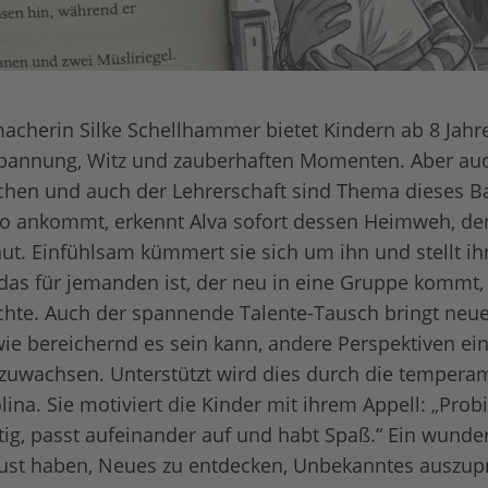
cherin Silke Schellhammer bietet Kindern ab 8 Jahr
annung, Witz und zauberhaften Momenten. Aber au
chen und auch der Lehrerschaft sind Thema dieses Ba
lo ankommt, erkennt Alva sofort dessen Heimweh, de
traut. Einfühlsam kümmert sie sich um ihn und stellt 
 das für jemanden ist, der neu in eine Gruppe kommt, 
chte. Auch der spannende Talente-Tausch bringt neu
wie bereichernd es sein kann, andere Perspektiven 
zuwachsen. Unterstützt wird dies durch die tempera
ina. Sie motiviert die Kinder mit ihrem Appell: „Probi
htig, passt aufeinander auf und habt Spaß.“ Ein wunde
 Lust haben, Neues zu entdecken, Unbekanntes auszu