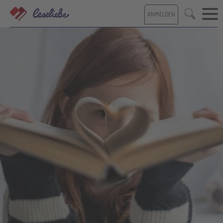
Direkt
ANMELDEN
zum
Suche
Inhalt