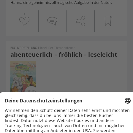
Hanna eine geheimnisvoll magische Aufgabe in der Natur.
7
BUCHVORSTELLUNG
|
Insel Der Tierabenteuer
abenteuerlich – fröhlich – leseleicht
Mit diesem ersten Band starten tierische Buchabenteuer, die
mit Spaß und Spannung viel Lust aufs Selberlesen machen!
3