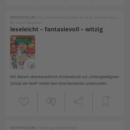
BUCHVORSTELLUNG
|
Die Unlangweiligste Schule Der Welt. Geheime Pause:
Der Zauber-Kaugummi
leseleicht – fantasievoll – witzig
Mit diesem abenteuerlichen Erstlesebuch zur „Unlangweiligsten
Schule der Welt“ erlebt dein Kind fesselnde Lesestunden.
3
BUCHVORSTELLUNG
|
Nikki King: Raubtier-Alarm