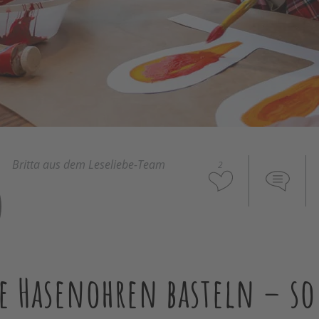
Britta aus dem Leseliebe-Team
2
e Hasenohren basteln – so