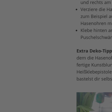
und rechts am 
Verziere die H
zum Beispiel a
Hasenohren mit
Klebe hinten a
Puschelschwän
Extra Deko-Tipp
dem die Hasenohr
fertige Kunstblu
Heißklebepistol
bastelst dir selb