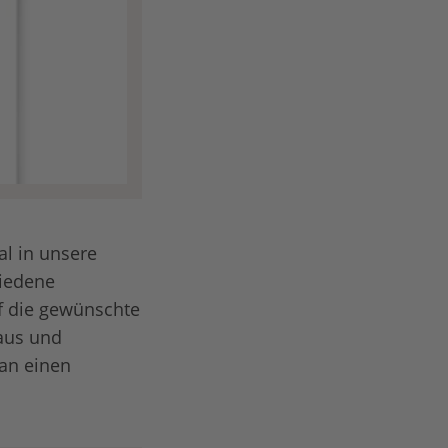
al in unsere
hiedene
f die gewünschte
aus und
 an einen