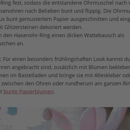
Ring fest, sodass die entstandene Ohrmuschel nach v
asenohren nach Belieben bunt und flippig. Die Ohrm
us bunt gemustertem Papier ausgeschnitten und eing
 Glitzersteinen dekoriert werden.
n den Hasenohr-Ring einen dicken Wattebausch als
zchen an.
: Für einen besonders frühlingshaften Look kannst du
en angebracht sind, zusätzlich mit Blumen bekleben
men im Bastelladen und bringe sie mit Alleskleber od
e zwischen den Ohren oder rundherum am ganzen Rin
st
bunte Papierblumen
.