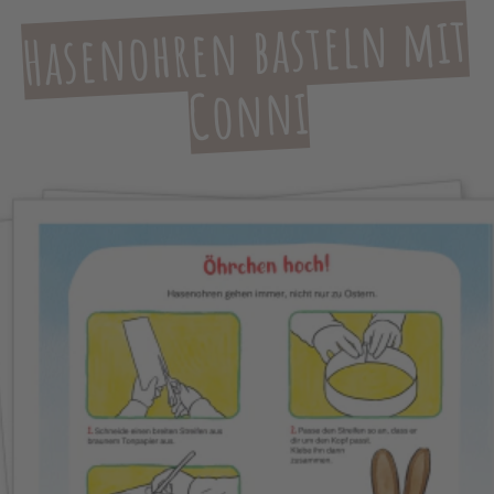
Hasenohren basteln mit
Conni