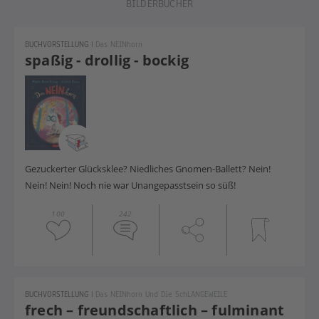
BILDERBÜCHER
BUCHVORSTELLUNG
|
Das NEINhorn
spaßig - drollig - bockig
Gezuckerter Glücksklee? Niedliches Gnomen-Ballett? Nein!
Nein! Nein! Noch nie war Unangepasstsein so süß!
100
242
BUCHVORSTELLUNG
|
Das NEINhorn Und Die SchLANGEWEILE
frech – freundschaftlich – fulminant