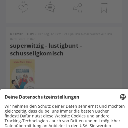
33
4
BUCHVORSTELLUNG
|
Der Tag, An Dem Der Opa Den Wasserkocher Auf Den
Herd Gestellt Hat
superwitzig - lustigbunt -
schusseligkomisch
Ein neues witzig-geniales Kinderbuch-Highlight von Marc-Uwe
Kling und Astrid Henn rund ums normalmenschliche
Fehlermachen.
14
1