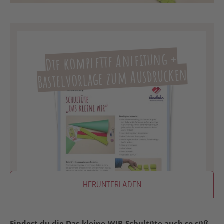
Die komplette Anleitung +
Bastelvorlage zum Ausdrucken
HERUNTERLADEN
Findest du die Das-kleine-WIR-Schultüte auch so süß