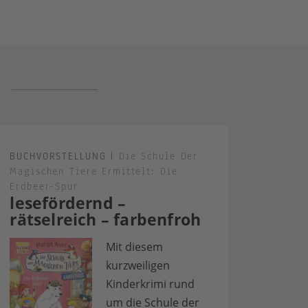
BUCHVORSTELLUNG
|
Die Schule Der
Magischen Tiere Ermittelt: Die
Erdbeer-Spur
lesefördernd –
rätselreich – farbenfroh
Mit diesem
kurzweiligen
Kinderkrimi rund
um die Schule der