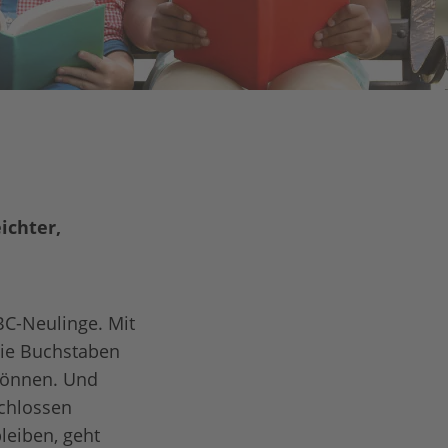
ichter,
BC-Neulinge. Mit
Die Buchstaben
können. Und
chlossen
leiben, geht