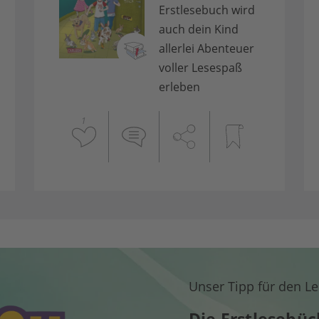
Erstlesebuch wird
auch dein Kind
allerlei Abenteuer
voller Lesespaß
erleben
1
Unser Tipp für den Le