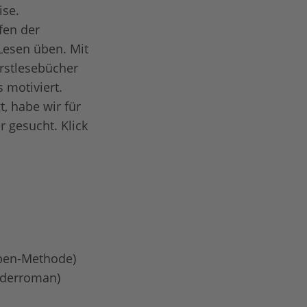
ise.
fen der
Lesen üben. Mit
Erstlesebücher
 motiviert.
, habe wir für
r gesucht. Klick
lben-Methode)
nderroman)