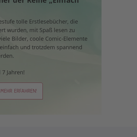
her der Reihe „Einfach
stufe tolle Erstlesebücher, die
iert wurden, mit Spaß lesen zu
 viele Bilder, coole Comic-Elemente
 einfach und trotzdem spannend
erden.
 7 Jahren!
MEHR ERFAHREN!