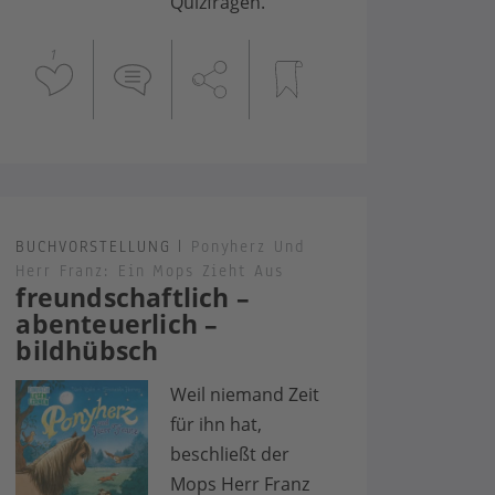
Quizfragen.
1
BUCHVORSTELLUNG
|
Ponyherz Und
Herr Franz: Ein Mops Zieht Aus
freundschaftlich –
abenteuerlich –
bildhübsch
Weil niemand Zeit
für ihn hat,
beschließt der
Mops Herr Franz