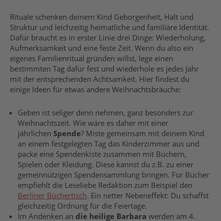
Rituale schenken deinem Kind Geborgenheit, Halt und
Struktur und leichzeitig heimatliche und familiäre Identität.
Dafür braucht es in erster Linie drei Dinge: Wiederholung,
Aufmerksamkeit und eine feste Zeit. Wenn du also ein
eigenes Familienritual gründen willst, lege einen
bestimmten Tag dafür fest und wiederhole es jedes Jahr
mit der entsprechenden Achtsamkeit. Hier findest du
einige Ideen für etwas andere Weihnachtsbräuche:
Geben ist seliger denn nehmen, ganz besonders zur
Weihnachtszeit. Wie wäre es daher mit einer
jährlichen
Spende
? Miste gemeinsam mit deinem Kind
an einem festgelegten Tag das Kinderzimmer aus und
packe eine Spendenkiste zusammen mit Büchern,
Spielen oder Kleidung. Diese kannst du z.B. zu einer
gemeinnützigen Spendensammlung bringen. Für Bücher
empfiehlt die Leseliebe Redaktion zum Beispiel den
Berliner Büchertisch
. Ein netter Nebeneffekt: Du schaffst
gleichzeitig Ordnung für die Feiertage.
Im Andenken an
die heilige Barbara
werden am 4.