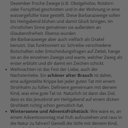
Dezember frische Zweige (z.B. Obstgehölze, Rotdorn
oder Forsythie) geschnitten und in der Wohnung in eine
wassergefüllte Vase gestellt. Diese Barbarazweige sollen
bis Heiligabend blühen und damit Glück bringen. Im
christlichen Sinne gemahnen sie außerdem an
Glaubensfreiheit. Ebenso wurden
die Barbarazweige aber auch vielfach als Orakel
benutzt. Das funktioniert so: Schreibe verschiedene
Botschaften oder Entscheidungsfragen auf Zettel, hänge
sie an die einzelnen Zweige und warte, welcher Zweig als
erster erblüht und dir damit ein Zeichen schickt.
Weihnachten ist das Fest der Liebe, auch der
Nächstenliebe. Ein
schöner alter Brauch
ist daher,
eine aufgestellte Krippe bei jeder guten Tat mit einem
Strohhalm zu füllen. Definiere gemeinsam mit deinem
Kind, was eine gute Tat ist. Natürlich ist dann das Ziel,
dass es das Jesuskind am Heiligabend auf einem dicken
Strohbett richtig schön gemütlich hat.
Wintersonne und Adventsfrühstück
: Wie wäre es, an
einem Adventssonntag mal früh aufzustehen und raus in
die Natur zu fahren? Genieß die Stille mit deinem Kind,