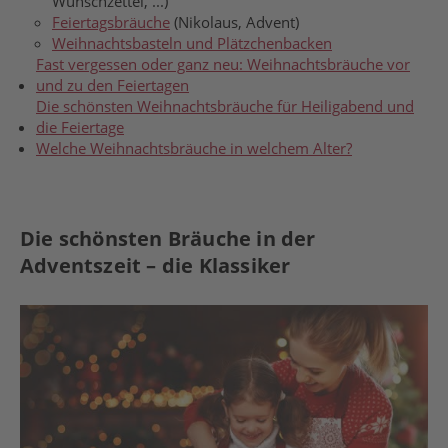
Wunschzettel, ...)
Feiertagsbräuche
(Nikolaus, Advent)
Weihnachtsbasteln und Plätzchenbacken
Fast vergessen oder ganz neu: Weihnachtsbräuche vor
und zu den Feiertagen
Die schönsten Weihnachtsbräuche für Heiligabend und
die Feiertage
Welche Weihnachtsbräuche in welchem Alter?
Die schönsten Bräuche in der
Adventszeit – die Klassiker