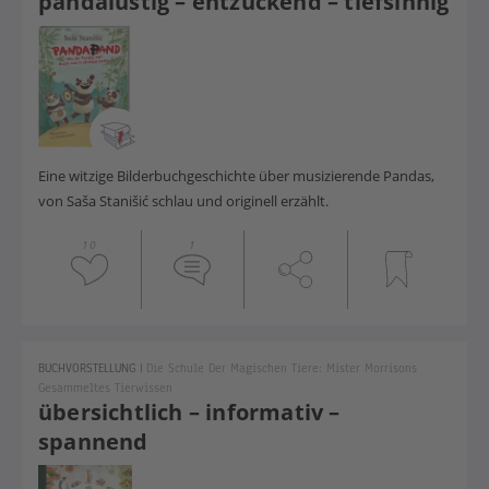
pandalustig – entzückend – tiefsinnig
Eine witzige Bilderbuchgeschichte über musizierende Pandas,
von Saša Stanišić schlau und originell erzählt.
10
1
BUCHVORSTELLUNG
|
Die Schule Der Magischen Tiere: Mister Morrisons
Gesammeltes Tierwissen
übersichtlich – informativ –
spannend