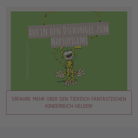
Auf in den Dschungel zum
Marsupilami
ERFAHRE MEHR ÜBER DEN TIERISCH FANTASTISCHEN
KINDERBUCH-HELDEN!