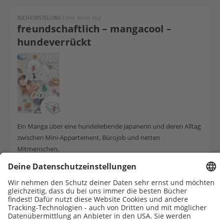
BUCHVORSTELLUNG
|
One Room Dog
freundschaftlich – mangacool –
hundeverrückt
Ein Manga über eine hundeliebende Japanerin und deren Alltag
zwischen Mini-Appartement, Bürojob und netten
Mitmenschen.
1