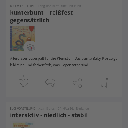
BUCHVORSTELLUNG
|
Lang Und Bunt, Kurz Und Rund
kunterbunt – reißfest –
gegensätzlich
Allererster Lesespaß für die Kleinsten: Das bunte Baby Pixi zeigt
bildreich und farbenfroh, was Gegensätze sind.
2
BUCHVORSTELLUNG
|
Mein Erstes HÖR MAL: Die Tierkinder
interaktiv - niedlich - stabil