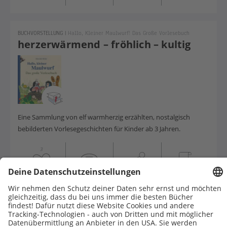
BUCHVORSTELLUNG
|
Hallo, Kleiner Maulwurf! Das Große Vorlesebuch
herzerwärmend – fröhlich – kultig
Eine Sammlung von elf warmherzig erzählten, nostalgisch
bebilderten Vorlesegeschichten für Kinder ab 3 Jahren.
3
BUCHVORSTELLUNG
|
Gabby's Dollhouse: Miau-Tastische Vorlesegeschichten
katzenstark – zauberhaft –